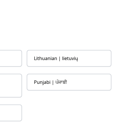
Lithuanian | lietuvių
Punjabi | ਪੰਜਾਬੀ