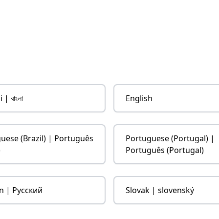
 | বাংলা
English
uese (Brazil) | Português
Portuguese (Portugal) |
)
Português (Portugal)
n | Русский
Slovak | slovenský